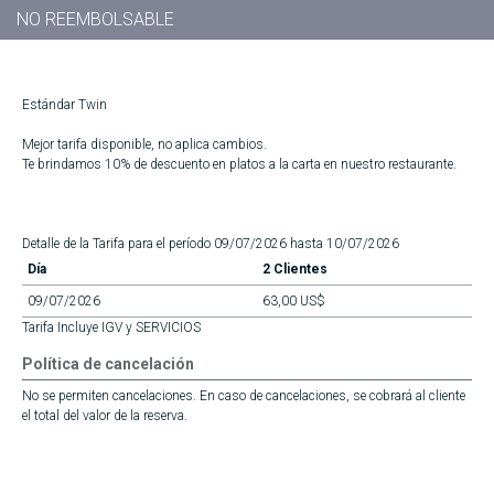
NO REEMBOLSABLE
Estándar Twin
Mejor tarifa disponible, no aplica cambios.
Te brindamos 10% de descuento en platos a la carta en nuestro restaurante.
Detalle de la Tarifa para el período 09/07/2026 hasta 10/07/2026
Día
2 Clientes
09/07/2026
63,00 US$
Tarifa Incluye IGV y SERVICIOS
Política de cancelación
No se permiten cancelaciones. En caso de cancelaciones, se cobrará al cliente
el total del valor de la reserva.