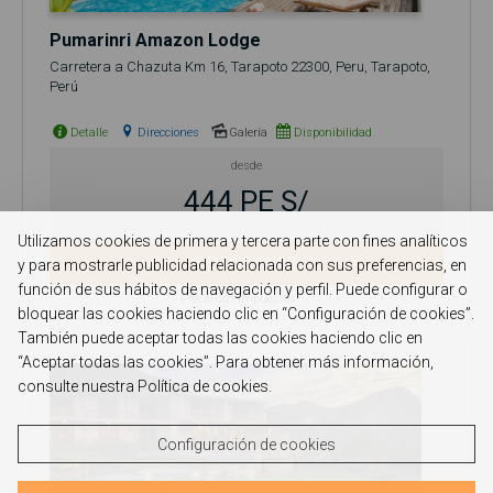
Pumarinri Amazon Lodge
Carretera a Chazuta Km 16, Tarapoto 22300, Peru, Tarapoto,
Perú
Detalle
Direcciones
Galería
Disponibilidad
desde
444 PE S/
Utilizamos cookies de primera y tercera parte con fines analíticos
SELECCIONAR
y para mostrarle publicidad relacionada con sus preferencias, en
función de sus hábitos de navegación y perfil. Puede configurar o
Precio con impuestos
bloquear las cookies haciendo clic en “Configuración de cookies”.
También puede aceptar todas las cookies haciendo clic en
“Aceptar todas las cookies”. Para obtener más información,
consulte nuestra Política de cookies.
Configuración de cookies