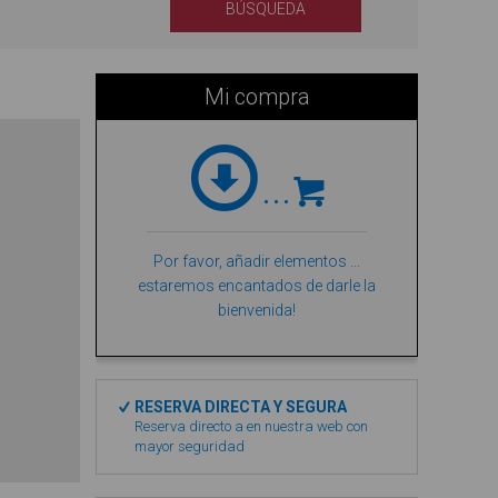
BÚSQUEDA
Mi compra
...
Por favor, añadir elementos ...
estaremos encantados de darle la
bienvenida!
RESERVA DIRECTA Y SEGURA
Reserva directo a en nuestra web con
mayor seguridad