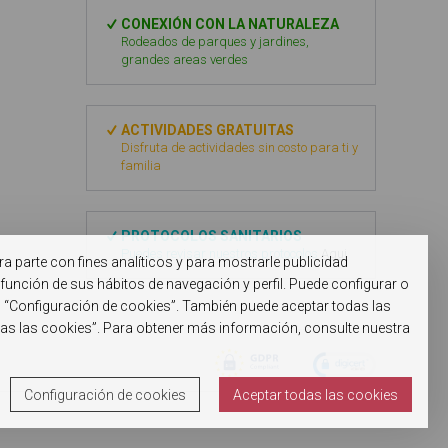
CONEXIÓN CON LA NATURALEZA
Rodeados de parques y jardines,
grandes areas verdes
ACTIVIDADES GRATUITAS
Disfruta de actividades sin costo para ti y
familia
PROTOCOLOS SANITARIOS
Puedes revisar nuestros protocolos
Aqui
ra parte con fines analíticos y para mostrarle publicidad
función de sus hábitos de navegación y perfil. Puede configurar o
n “Configuración de cookies”. También puede aceptar todas las
das las cookies”. Para obtener más información, consulte nuestra
Configuración de cookies
Aceptar todas las cookies